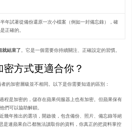
。
每半年試著從備份還原一次小檔案（例如一封備忘錄），確
碼是正確的。
鈕就結束了
。它是一個需要你持續關注、正確設定的習慣。
加密方式更適合你？
但兩者的加密層級並不相同。以下是你需要知道的區別：
過程是加密的，儲存在蘋果伺服器上也有加密。但蘋果保有
他們可以協助解鎖。
近幾年推出的選項，開啟後，包含備份、照片、備忘錄等絕
思是連蘋果自己都無法讀取你的資料，你真正的把資料掌控