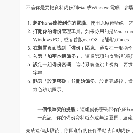
不論你是要把資料備份到Mac或Windows電腦
將iPhone連接到你的電腦
。使用原廠傳輸線，
打開你的備份管理工具
。如果你用的是Mac（mac
Windows PC，或者舊版macOS，請開啟iTunes
在裝置頁面找到「備份」區塊
。通常在一般操作
勾選「加密本機備份」
。這個選項的位置很明顯
設定一組備份密碼
。這時系統會跳出視窗，要求
字串。
點選「設定密碼」並開始備份
。設定完成後，備
綠色鎖頭圖示。
一個很重要的提醒
：這組備份密碼跟你的iPho
一忘記，你的備份資料就永遠無法還原，連蘋
完成這個步驟後，你再進行的任何手動或自動備份