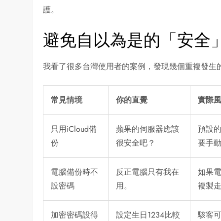
護。
避免自以為是的「安全
我看了很多台灣使用者的案例，發現幾個重複發生
常見情境
你的直覺
實際
只用iCloud備
蘋果的伺服器應該
預設的
份
很安全吧？
要手
電腦備份時不
反正電腦只有我在
如果
設密碼
用。
複製
加密密碼設得
設定生日1234比較
駭客