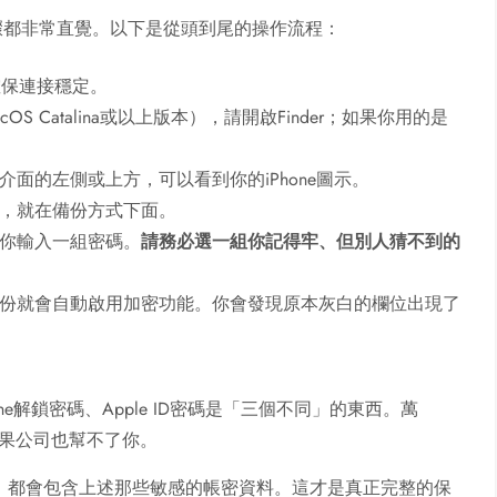
，步驟都非常直覺。以下是從頭到尾的操作流程：
確保連接穩定。
OS Catalina或以上版本），請開啟Finder；如果你用的是
。
介面的左側或上方，可以看到你的iPhone圖示。
，就在備份方式下面。
你輸入一組密碼。
請務必選一組你記得牢、但別人猜不到的
份就會自動啟用加密功能。你會發現原本灰白的欄位出現了
ne解鎖密碼、Apple ID密碼是「三個不同」的東西。萬
果公司也幫不了你。
，都會包含上述那些敏感的帳密資料。這才是真正完整的保