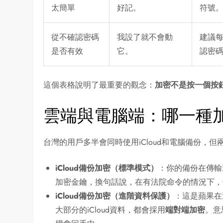
太簡單
好記。
符號
從不確認密碼
我設了就不會動
建議
是否有效
它。
認密
這個表格說明了最重要的觀念：
加密不是按一個按
雲端與電腦端：哪一種
台灣的用戶多半會同時使用iCloud和電腦備份，
iCloud備份加密（標準模式）
：你的備份在傳輸
加密金鑰，換句話說，在有法院命令的情況下，
iCloud備份加密（進階資料保護）
：這是蘋果在
大部分的iCloud資料，都會採用
端對端加密
。意