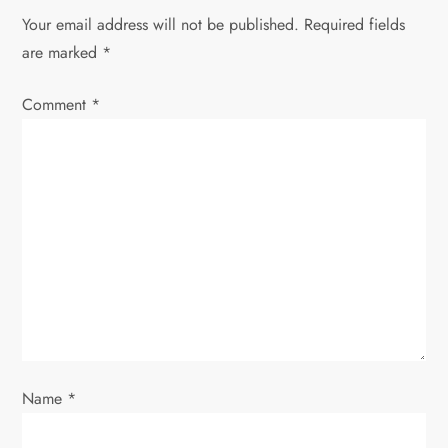
Your email address will not be published.
Required fields
a
are marked
*
v
Comment
*
i
g
a
t
i
o
Name
*
n