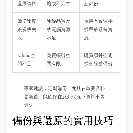
還原資料
壞或不完整
新備份
備份速度
連線品質差
使用有線連接
緩慢或失
或電腦資源
或釋放系統資
敗
不足
源
iCloud空
免費帳號空
購買額外空間
間不足
間有限
或刪除舊備份
專家建議：定期備份，尤其在重要資料
更新後，能確保在意外狀況下資料不會
遺失。
備份與還原的實用技巧