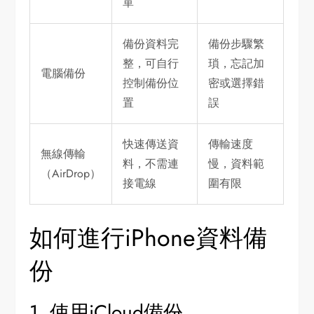
單
備份資料完
備份步驟繁
整，可自行
瑣，忘記加
電腦備份
控制備份位
密或選擇錯
置
誤
快速傳送資
傳輸速度
無線傳輸
料，不需連
慢，資料範
（AirDrop）
接電線
圍有限
如何進行iPhone資料備
份
1. 使用iCloud備份