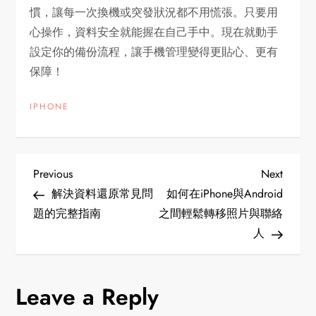
慣，讓每一次換機或突發狀況都不用慌張。只要用
心操作，資料安全就能握在自己手中。現在就動手
設定你的備份流程，讓手機管理變得更貼心、更有
保障！
IPHONE
P
Previous
Next
Previous
Next
Post
Post
解決資料還原常見問
如何在iPhone與Android
o
題的完整指南
之間輕鬆轉移照片與聯絡
人
s
t
Leave a Reply
n