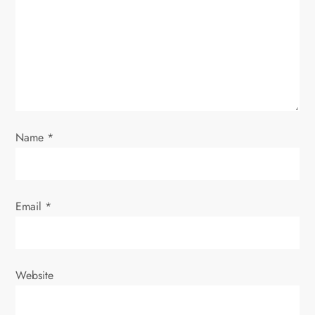
a
t
i
o
Name
*
n
Email
*
Website