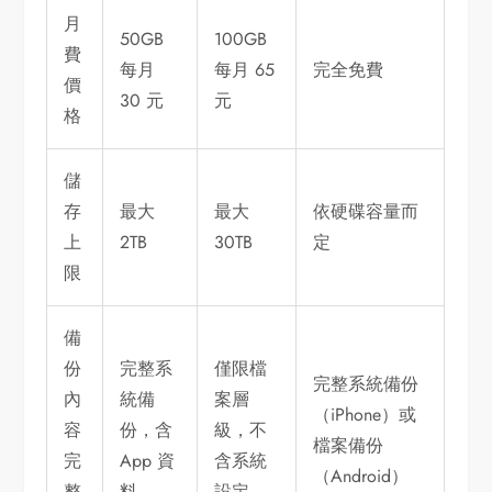
月
50GB
100GB
費
每月
每月 65
完全免費
價
30 元
元
格
儲
存
最大
最大
依硬碟容量而
上
2TB
30TB
定
限
備
份
完整系
僅限檔
完整系統備份
內
統備
案層
（iPhone）或
容
份，含
級，不
檔案備份
完
App 資
含系統
（Android）
整
料
設定