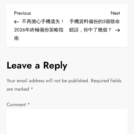
P
Previous
Next
Previous
Next
Post
Post
不再擔心手機遺失！
手機資料備份的5個致命
o
2026年終極備份策略指
錯誤，你中了幾個？
南
s
t
Leave a Reply
n
Your email address will not be published.
Required fields
a
are marked
*
v
Comment
*
i
g