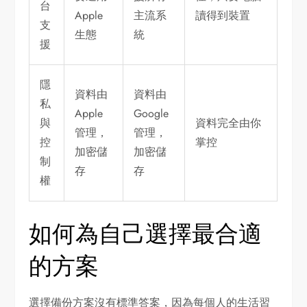
台
Apple
主流系
讀得到裝置
支
生態
統
援
隱
資料由
資料由
私
Apple
Google
與
資料完全由你
管理，
管理，
控
掌控
加密儲
加密儲
制
存
存
權
如何為自己選擇最合適
的方案
選擇備份方案沒有標準答案，因為每個人的生活習