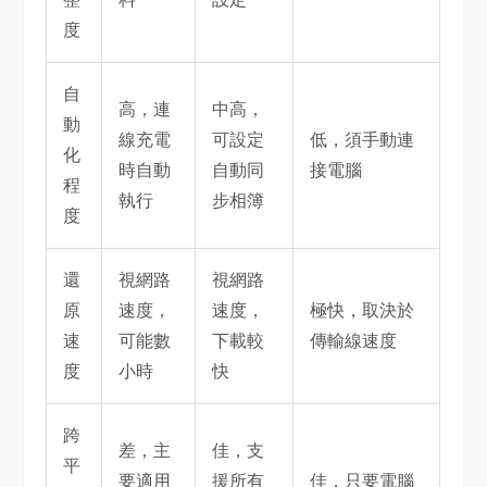
度
自
高，連
中高，
動
線充電
可設定
低，須手動連
化
時自動
自動同
接電腦
程
執行
步相簿
度
還
視網路
視網路
原
速度，
速度，
極快，取決於
速
可能數
下載較
傳輸線速度
度
小時
快
跨
差，主
佳，支
平
要適用
援所有
佳，只要電腦